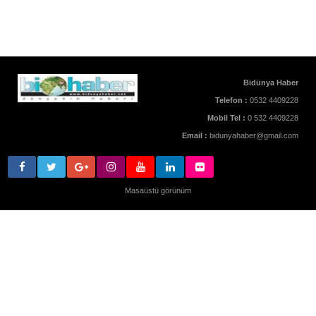
Bidünya Haber
Telefon :
0532 4409228
Mobil Tel :
0 532 4409228
Email :
bidunyahaber@gmail.com
Masaüstü görünüm