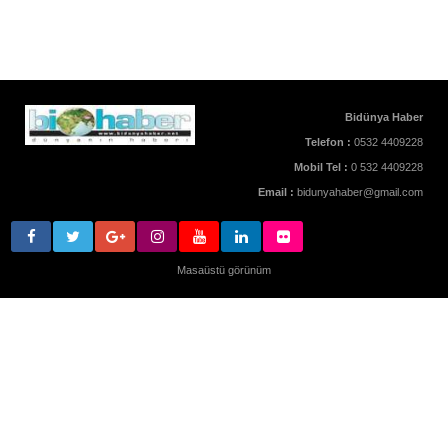
Bidünya Haber
Telefon :
0532 4409228
Mobil Tel :
0 532 4409228
Email :
bidunyahaber@gmail.com
Masaüstü görünüm