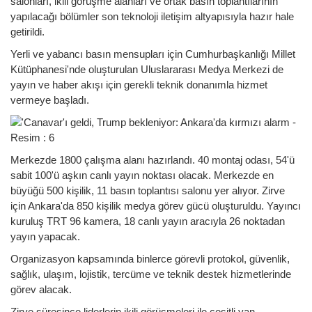
salonları, ikili görüşme alanları ve ortak basın toplantılarının
yapılacağı bölümler son teknoloji iletişim altyapısıyla hazır hale
getirildi.
Yerli ve yabancı basın mensupları için Cumhurbaşkanlığı Millet
Kütüphanesi'nde oluşturulan Uluslararası Medya Merkezi de
yayın ve haber akışı için gerekli teknik donanımla hizmet
vermeye başladı.
Merkezde 1800 çalışma alanı hazırlandı. 40 montaj odası, 54'ü
sabit 100'ü aşkın canlı yayın noktası olacak. Merkezde en
büyüğü 500 kişilik, 11 basın toplantısı salonu yer alıyor. Zirve
için Ankara'da 850 kişilik medya görev gücü oluşturuldu. Yayıncı
kuruluş TRT 96 kamera, 18 canlı yayın aracıyla 26 noktadan
yayın yapacak.
Organizasyon kapsamında binlerce görevli protokol, güvenlik,
sağlık, ulaşım, lojistik, tercüme ve teknik destek hizmetlerinde
görev alacak.
Zirve süresince liderlerin ikili görüşmeleri ile çeşitli yan