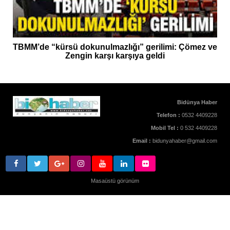
TBMM’de “kürsü dokunulmazlığı” gerilimi: Çömez ve
Zengin karşı karşıya geldi
Bidünya Haber
Telefon :
0532 4409228
Mobil Tel :
0 532 4409228
Email :
bidunyahaber@gmail.com
Masaüstü görünüm