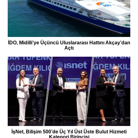
İDO, Midilli’ye Üçüncü Uluslararası Hattını Akçay’dan
Açtı
İşNet, Bilişim 500’de Üç Yıl Üst Üste Bulut Hizmeti
Kategori Birincisi