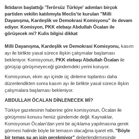
İktidarın başlattığı 'Terörsüz Türkiye' adımları birçok
partiden vekilin katılımıyla Meclis'te kurulan "Milli
Dayanışma, Kardeşlik ve Demokrasi Komisyonu" ile devam
ediyor. Komisyon, PKK elebaşı Abdullah Öcalan ile
görüşecek mi? Kulis bilgisi dikkat
Milli Dayanışma, Kardeşlik ve Demokrasi Komisyonu,
kasım
ayı ile birlikte yasal sürece ilişkin çalışmalar başlaması
bekleniyor. Komisyonun,
PKK elebaşı Abdullah Öcalan
ile
görüşüp görüşmeyeceği gündemdeki yerini koruyor.
Komisyonun, ekim ayı içinde üç dinleme toplantısı daha
düzenlendikten sonra kasım ayı ile birlikte yasal sürece ilişkin
çalışmalara başlaması bekleniyor.
ABDULLAH ÖCALAN DİNLENECEK Mİ?
Türkiye gazetesinin haberine göre komisyonun, Öcalan ile
görüşmesi konusu henüz gündemde değil. Kaynaklar,
Komisyonun Öcalan’dan yeni bir açıklama yapılmasına gerek
görmesi halinde böyle bir temasın olacağına işaret etti.
"Böyle
bir temas şu an için gerekmiyor"
değerlendirmesinde