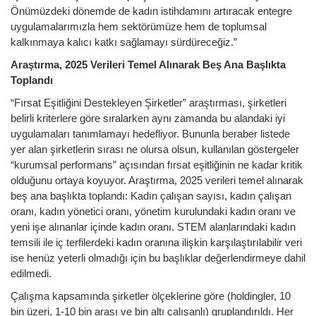
Önümüzdeki dönemde de kadın istihdamını artıracak entegre
uygulamalarımızla hem sektörümüze hem de toplumsal
kalkınmaya kalıcı katkı sağlamayı sürdüreceğiz.”
Araştırma, 2025 Verileri Temel Alınarak Beş Ana Başlıkta
Toplandı
“Fırsat Eşitliğini Destekleyen Şirketler” araştırması, şirketleri
belirli kriterlere göre sıralarken aynı zamanda bu alandaki iyi
uygulamaları tanımlamayı hedefliyor. Bununla beraber listede
yer alan şirketlerin sırası ne olursa olsun, kullanılan göstergeler
“kurumsal performans” açısından fırsat eşitliğinin ne kadar kritik
olduğunu ortaya koyuyor. Araştırma, 2025 verileri temel alınarak
beş ana başlıkta toplandı: Kadın çalışan sayısı, kadın çalışan
oranı, kadın yönetici oranı, yönetim kurulundaki kadın oranı ve
yeni işe alınanlar içinde kadın oranı. STEM alanlarındaki kadın
temsili ile iç terfilerdeki kadın oranına ilişkin karşılaştırılabilir veri
ise henüz yeterli olmadığı için bu başlıklar değerlendirmeye dahil
edilmedi.
Çalışma kapsamında şirketler ölçeklerine göre (holdingler, 10
bin üzeri, 1-10 bin arası ve bin altı çalışanlı) gruplandırıldı. Her