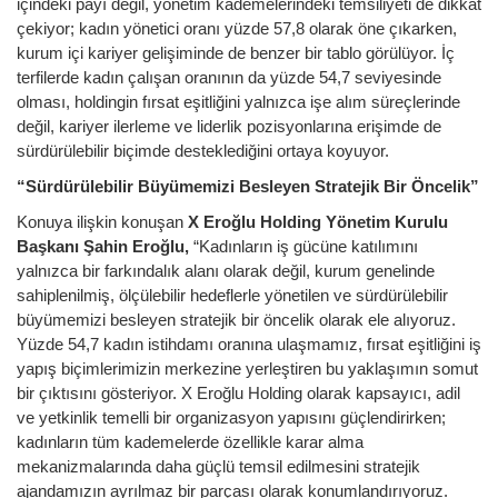
içindeki payı değil, yönetim kademelerindeki temsiliyeti de dikkat
çekiyor; kadın yönetici oranı yüzde 57,8 olarak öne çıkarken,
kurum içi kariyer gelişiminde de benzer bir tablo görülüyor. İç
terfilerde kadın çalışan oranının da yüzde 54,7 seviyesinde
olması, holdingin fırsat eşitliğini yalnızca işe alım süreçlerinde
değil, kariyer ilerleme ve liderlik pozisyonlarına erişimde de
sürdürülebilir biçimde desteklediğini ortaya koyuyor.
“Sürdürülebilir Büyümemizi Besleyen Stratejik Bir Öncelik”
Konuya ilişkin konuşan
X Eroğlu Holding Yönetim Kurulu
Başkanı
Şahin Eroğlu,
“Kadınların iş gücüne katılımını
yalnızca bir farkındalık alanı olarak değil, kurum genelinde
sahiplenilmiş, ölçülebilir hedeflerle yönetilen ve sürdürülebilir
büyümemizi besleyen stratejik bir öncelik olarak ele alıyoruz.
Yüzde 54,7 kadın istihdamı oranına ulaşmamız, fırsat eşitliğini iş
yapış biçimlerimizin merkezine yerleştiren bu yaklaşımın somut
bir çıktısını gösteriyor. X Eroğlu Holding olarak kapsayıcı, adil
ve yetkinlik temelli bir organizasyon yapısını güçlendirirken;
kadınların tüm kademelerde özellikle karar alma
mekanizmalarında daha güçlü temsil edilmesini stratejik
ajandamızın ayrılmaz bir parçası olarak konumlandırıyoruz.